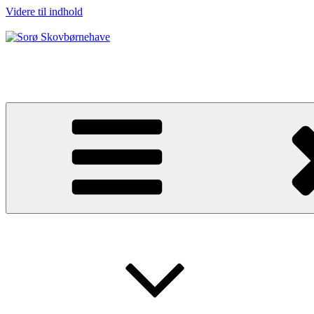
Videre til indhold
Sorø Skovbørnehave
Her bliver børn glade, sunde og stærke