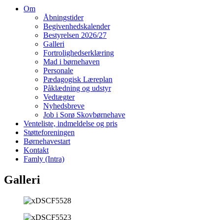
Om
Åbningstider
Begivenhedskalender
Bestyrelsen 2026/27
Galleri
Fortrolighedserklæring
Mad i børnehaven
Personale
Pædagogisk Læreplan
Påklædning og udstyr
Vedtægter
Nyhedsbreve
Job i Sorø Skovbørnehave
Venteliste, indmeldelse og pris
Støtteforeningen
Børnehavestart
Kontakt
Famly (Intra)
Galleri